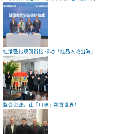
桂港强化规则衔接 带动「桂品入湾出海」
整合资源，让「川味」飘香世界！